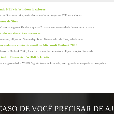
ndo FTP via Windows Explorer
r publicar o seu site, mais não há nenhum programa FTP instalado em...
utor de Sites
rofissional e gerenciável em apenas 7 passos sem necessidade de nenhum cursode...
ando seu site - Dreamweaver
eaver, clique em Sites e depois em Gerenciador de Sites, selecione o...
urando sua conta de email no Microsoft Outlook 2003
crosoft Outlook 2003, localize o menu ferramentas e clique na oção Contas de...
iador Financeiro WHMCS Grátis
ce o gerenciador WHMCS gratuitamente instalado, configurado e integrado ao seu painel...
CASO DE VOCÊ PRECISAR DE A