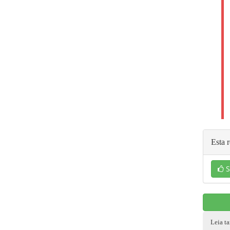
Esta r
S
Leia t