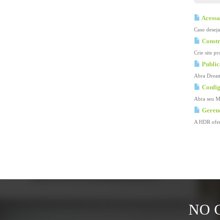
Acessa
Caso deseja
Constr
Crie site p
Public
Abra Dreamw
Config
Abra seu Mi
Gerenc
A HDR ofere
NO 