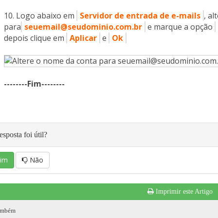
Logo abaixo em
Servidor de entrada de e-mails
, a
para
seuemail@seudominio.com.br
e marque a opção
depois clique em
Aplicar
e
Ok
--------Fim--------
esposta foi útil?
im
Não
Imprimir este Artigo
ambém