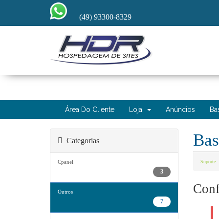
(49) 93300-8329
Área Do Cliente
Loja
Anúncios
Ba
Bas
Categorias
Cpanel
Suporte
3
Conf
Outros
7