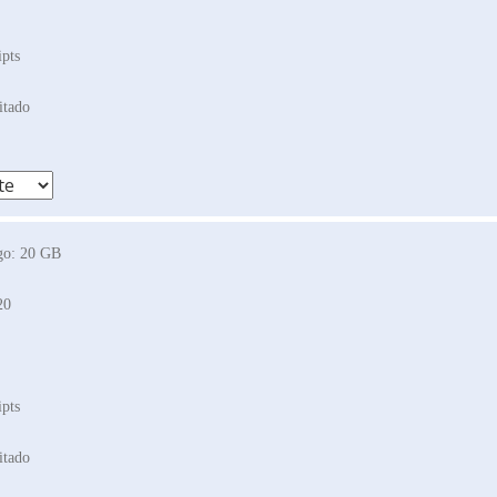
ipts
itado
ego: 20 GB
20
ipts
itado