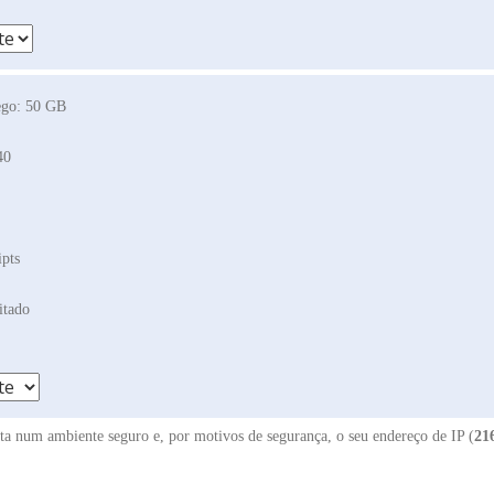
ego: 50 GB
40
ipts
itado
eita num ambiente seguro e, por motivos de segurança, o seu endereço de IP (
21