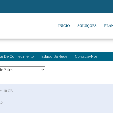
INICIO
SOLUÇÕES
PLA
se De Conhecimento
Estado Da Rede
Contacte-Nos
go: 10 GB
10