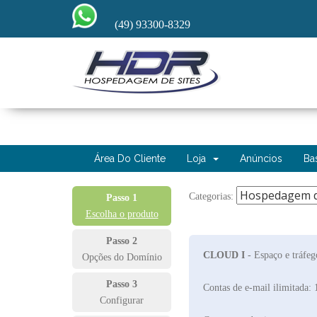
(49) 93300-8329
Área Do Cliente
Loja
Anúncios
Ba
Categorias:
Passo 1
Escolha o produto
Passo 2
CLOUD I
- Espaço e tráfe
Opções do Domínio
Passo 3
Contas de e-mail ilimitada: 
Configurar